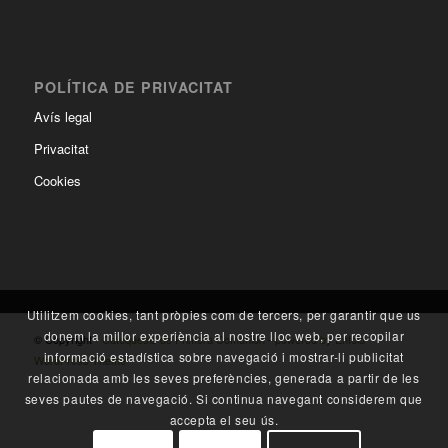
POLÍTICA DE PRIVACITAT
Avís legal
Privacitat
Cookies
Utilitzem cookies, tant pròpies com de tercers, per garantir que us
donem la millor experiència al nostre lloc web, per recopilar
© Copyright -
Catequesis de Primera Comunión
-
powered by Enfold
informació estadística sobre navegació i mostrar-li publicitat
WordPress Theme
relacionada amb les seves preferències, generada a partir de les
seves pautes de navegació. Si continua navegant considerem que
accepta el seu ús.