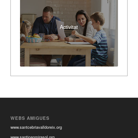
Activitat
WEBS AMIGUES
www.santcebriavalldoreix.org
www.santjoanmirasol.org